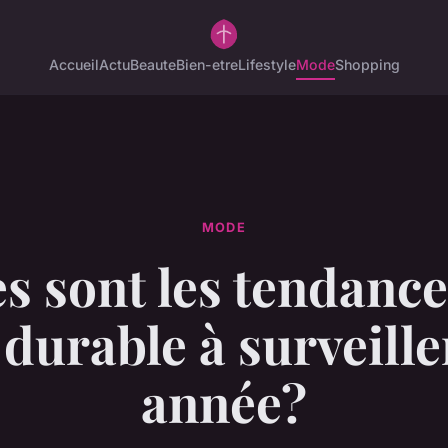
Accueil
Actu
Beaute
Bien-etre
Lifestyle
Mode
Shopping
MODE
s sont les tendance
durable à surveiller
année?