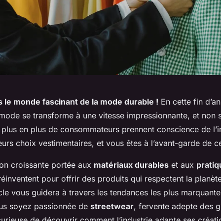
 le monde fascinant de la mode durable !
En cette fin d’a
a mode se transforme à une vitesse impressionnante, et non 
 plus en plus de consommateurs prennent conscience de l’
urs choix vestimentaires, et vous êtes à l’avant-garde de ce
ion croissante portée aux
matériaux durables
et aux
pratiq
éinventent pour offrir des produits qui respectent la planète
ticle vous guidera à travers les tendances les plus marquant
ous soyez passionnée de
streetwear
, fervente adepte des 
urieuse de découvrir comment l’industrie adapte ses créati