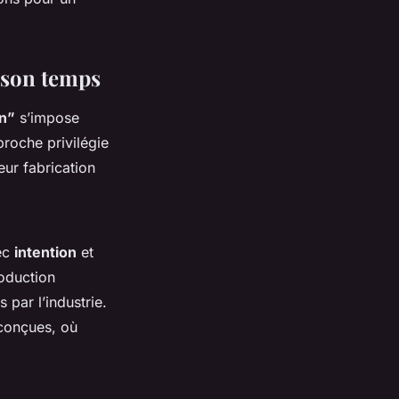
 son temps
on”
s’impose
proche privilégie
eur fabrication
vec
intention
et
roduction
 par l’industrie.
 conçues, où