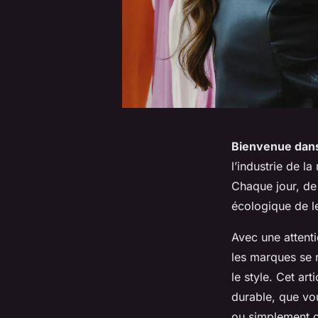
Bienvenue dans
l’industrie de l
Chaque jour, de
écologique de le
Avec une attent
les marques se r
le style. Cet ar
durable, que v
ou simplement c