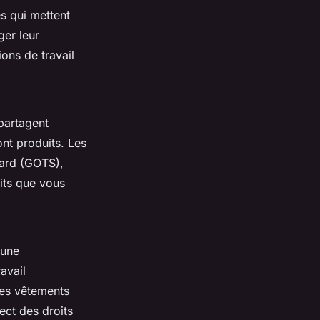
s qui mettent
ger leur
ons de travail
 partagent
ont produits. Les
ndard (GOTS),
uits que vous
 une
avail
des vêtements
ect des droits