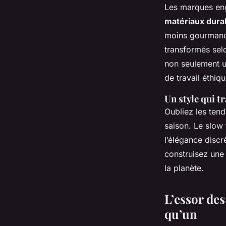
Les marques eng
matériaux dura
moins gourmands
transformés selo
non seulement u
de travail éthiqu
Un style qui t
Oubliez les ten
saison. Le slow
l’élégance disc
construisez une 
la planète.
L’essor de
qu’un