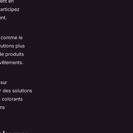
ment en
articipez
ent.
s, comme le
lutions plus
de produits
 vêtements.
 sur
r des solutions
s colorants
ans