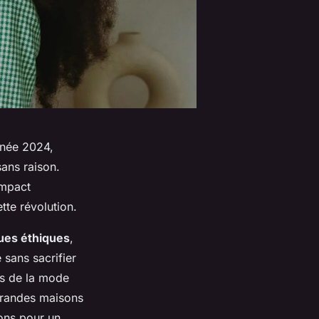
nnée 2024,
sans raison.
impact
tte révolution.
ues éthiques
,
 sans sacrifier
es de la mode
grandes maisons
ons pour un