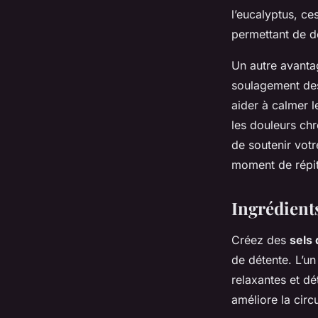
l’eucalyptus, ce
permettant de dé
Un autre avantag
soulagement des 
aider à calmer l
les douleurs ch
de soutenir votr
moment de répit
Ingrédients
Créez des
sels
de détente. L’u
relaxantes et dé
améliore la circ