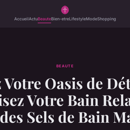
Accueil
Actu
Beaute
Bien-etre
Lifestyle
Mode
Shopping
BEAUTE
 Votre Oasis de Dét
isez Votre Bain Rel
 des Sels de Bain M