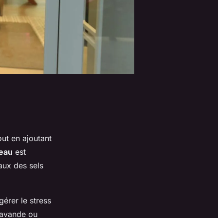
tout en ajoutant
eau
est
aux des sels
gérer le stress
lavande ou