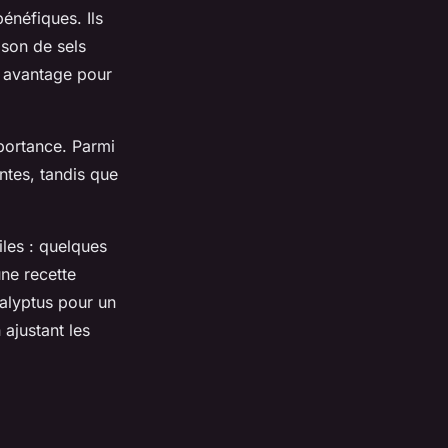
énéfiques. Ils
ison de sels
e avantage pour
portance. Parmi
ntes, tandis que
les : quelques
une recette
calyptus pour un
ajustant les