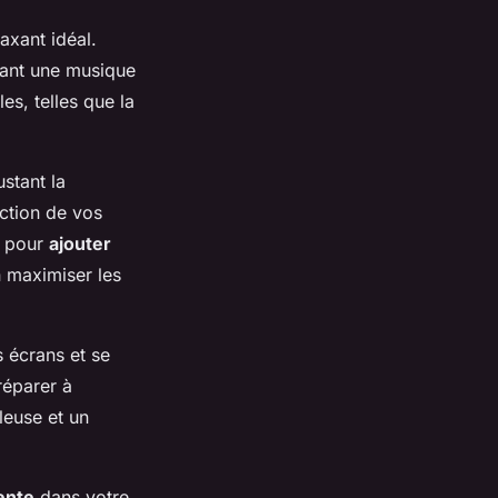
axant idéal.
sant une musique
es, telles que la
stant la
ction de vos
l pour
ajouter
n maximiser les
s écrans et se
réparer à
leuse et un
ente
dans votre