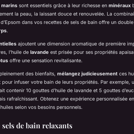
s marins
sont essentiels grâce à leur richesse en
minéraux
b
tement la peau, la laissant douce et renouvelée. La combina
l d’Epsom dans vos recettes de sels de bain offre un doubl
rps
.
ntielles
ajoutent une dimension aromatique de première im
res, l’huile de
lavande
est prisée pour ses propriétés apaisa
ptus
offre une sensation revitalisante.
 pleinement des bienfaits,
mélangez judicieusement
ces hui
t pour infuser votre bain de leurs propriétés. Par exemple, 
ait contenir 10 gouttes d’huile de lavande et 5 gouttes d’eu
is rafraîchissant. Obtenez une expérience personnalisée en 
huiles selon vos besoins personnels.
 sels de bain relaxants