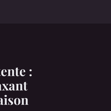
ente :
axant
aison