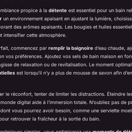
mbiance propice à la
détente
est essentiel pour un bain rel
r
un environnement apaisant en ajustant la lumière, choisis
orant des arômes apaisants. Les bougies et huiles essentiell
 intensifier cette atmosphère.
arfait, commencez par
remplir la baignoire
d’eau chaude, aju
on vos préférences. Ajoutez vos sels de bain maison en fon
’agisse de relaxation ou de revitalisation. Le moment optima
tielles
est lorsqu’il n’y a plus de mousse de savon afin d’e
r le réconfort, tenter de limiter les distractions. Éteindre le
monde digital aide à l’immersion totale. N’oubliez pas de p
e dont vous pourrez avoir besoin, comme une serviette moel
our retrouver la fraîcheur à la sortie du bain.
s techniques simples, vous optimiserez vos
moments de dét