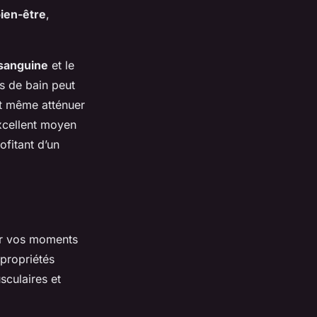
ien-être
,
n sanguine
et le
ls de bain peut
et même atténuer
excellent moyen
ofitant d’un
ir vos moments
 propriétés
culaires et