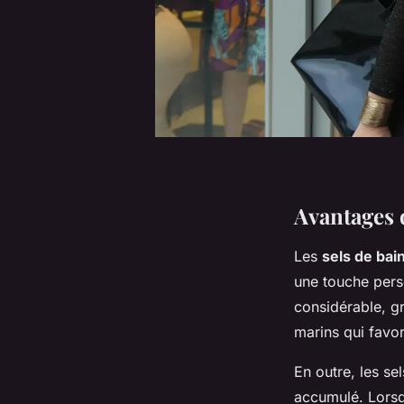
Avantages d
Les
sels de bai
une touche perso
considérable, g
marins qui favor
En outre, les se
accumulé. Lorsq