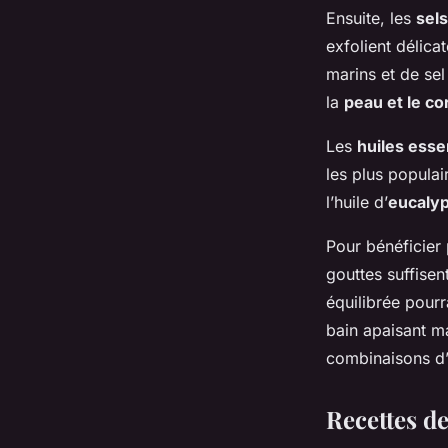
Ensuite, les
sel
exfolient délica
marins et de se
la
peau et le co
Les
huiles esse
les plus populai
l’huile d’
eucaly
Pour bénéficier
gouttes suffisen
équilibrée pourr
bain apaisant ma
combinaisons d’
Recettes de